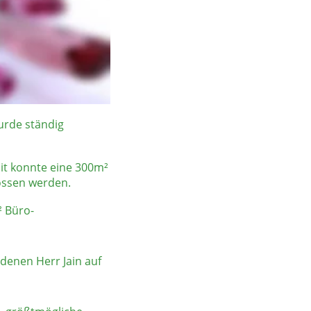
entschied sich Herr 
 heute tätig ist. 
 Firma einzusteigen, 
rde ständig 
t konnte eine 300m² 
ossen werden.
² Büro-
denen Herr Jain auf 