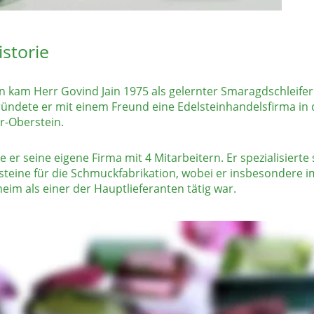
istorie
en kam Herr Govind Jain 1975 als gelernter Smaragdschleifer
ündete er mit einem Freund eine Edelsteinhandelsfirma in
r-Oberstein.
er seine eigene Firma mit 4 Mitarbeitern. Er spezialisierte si
teine für die Schmuckfabrikation, wobei er insbesondere i
eim als einer der Hauptlieferanten tätig war.
kas Jain auf die Welt.
n ständig seine Eltern auf Geschäftsreisen quer durch Deuts
stets auf sämtliche Farbsteine sowie Edelsteinketten erweit