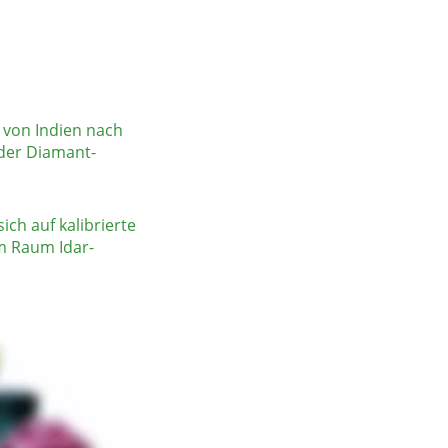
 von Indien nach 
 der Diamant-
ch auf kalibrierte 
m Raum Idar-
chland. 
ert.