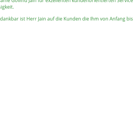
Name Govind Jain für exzellenten kundenorientierten Service
igkeit.
ankbar ist Herr Jain auf die Kunden die Ihm von Anfang bis 