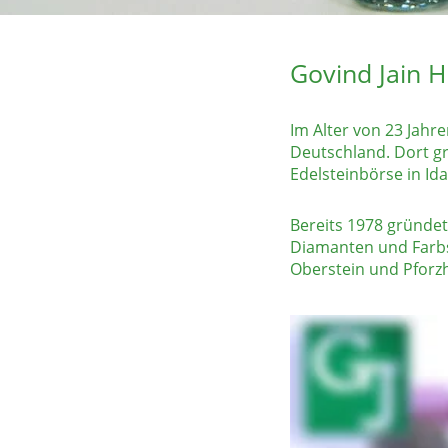
Govind Jain H
Im Alter von 23 Jahr
Deutschland. Dort gr
Edelsteinbörse in Ida
Bereits 1978 gründete 
Diamanten und Farbs
Oberstein und Pforzh
1980 kam sein Sohn Vi
Dieser begleitete nu
Das Sortiment wurde 