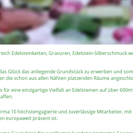
äume in der Diamant-Edelsteinbörse nun zu klein wurden, 
87 gekaufte Haus in der Mainzerstrasse umzuziehen, wo er bis
schluss 1998 entschied sich sein Sohn Vikas Jain mit in die
Geschäfte zusammen mit seinem Vater fortzuführen.
eich Edelsteinketten, Gravuren, Edelstein-Silberschmuck wu
 das Glück das anliegende Grundstück zu erwerben und somi
 an die schon aus allen Nähten platzenden Räume angeschl
 für eine einzigartige Vielfalt an Edelsteinen auf über 600m
affen. 
Firma 10 höchstengagierte und zuverlässige Mitarbeiter, mit 
en europaweit präsent ist. 