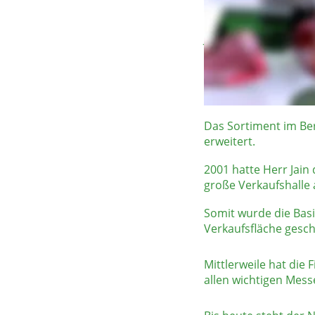
Da die vorhandenen R
Jain, in das schon 19
Nach dem Hochschulab
und von nun an die 
Das Sortiment im Ber
erweitert. 
2001 hatte Herr Jain
große Verkaufshalle
Somit wurde die Basis
Verkaufsfläche gesch
Mittlerweile hat die 
allen wichtigen Mess